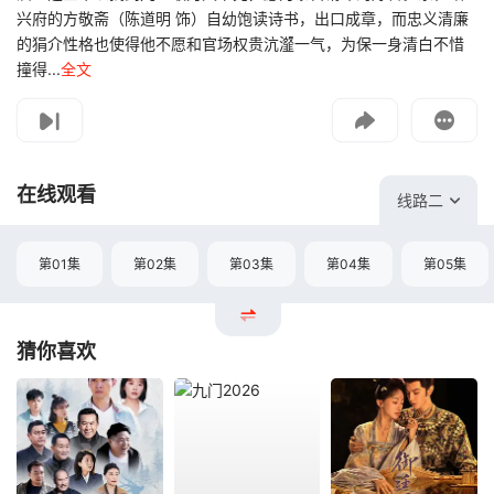
兴府的方敬斋（陈道明 饰）自幼饱读诗书，出口成章，而忠义清廉
的狷介性格也使得他不愿和官场权贵沆瀣一气，为保一身清白不惜
撞得...
全文
影片报错
如遇无法播放请提交给我们
在线观看
线路二
第01集
第02集
第03集
第04集
第05集
猜你喜欢