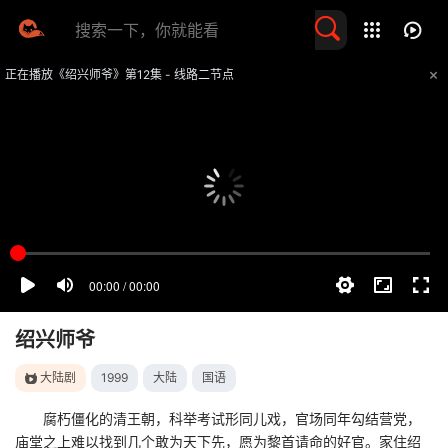
留言求片
正在播放《绍兴师爷》第12集 - 线路二节点
提醒
不要轻易相信视频中的任何广告，谨防上当受骗
技巧
如遇视频无法播放或加载速度慢，可尝试切换播放线路
绍兴师爷
大陆剧
1999
大陆
国语
腐朽僵化的清王朝，科举考试形同儿戏，官场同年勾结营党，
庙堂之上难以找到几个敢为天下先，愿为黎首请命的好官。家住绍