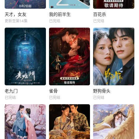
天才，女友
我的前半生
百花杀
更新至第14集
已完结
已完结
老九门
雀骨
野狗骨头
已完结
已完结
已完结