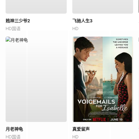
贱神三少爷2
飞驰人生3
HD国语
HD
月老神龟
真爱留声
HD国语
HD