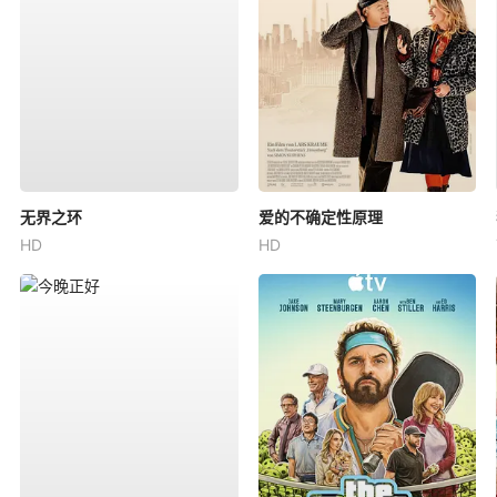
无界之环
爱的不确定性原理
HD
HD