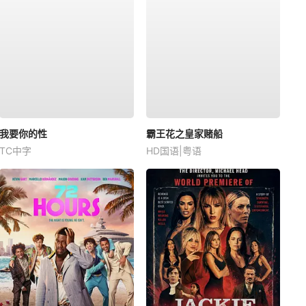
我要你的性
霸王花之皇家赌船
TC中字
HD国语|粤语