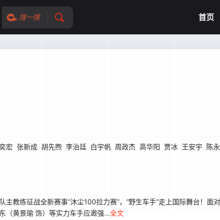
首页
搜一搜
奕宏
张新成
胡先煦
李治廷
白宇帆
周政杰
高华阳
贾冰
王安宇
陈永
主教练征战全新赛事“沐尘100拉力赛”，“野生车手”走上国际舞台！面
（黄景瑜 饰）等实力车手应邀强...
全文