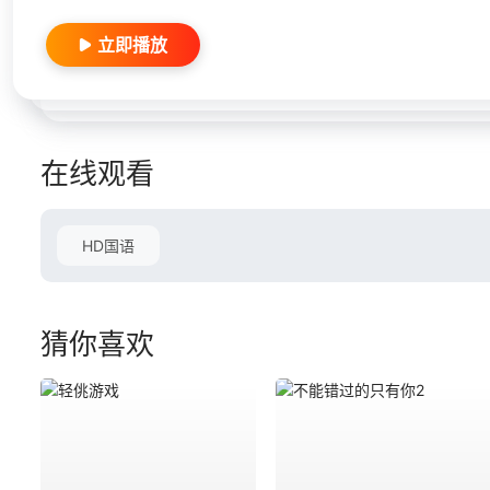
立即播放
在线观看
HD国语
猜你喜欢