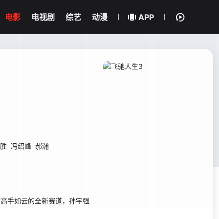
电影
电视剧
综艺
动漫
APP
胜
冯绍峰
郝瀚
对高手如云的全新赛道，孙宇强