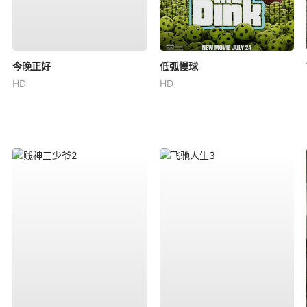
今晚正好
低弧慢球
HD
HD