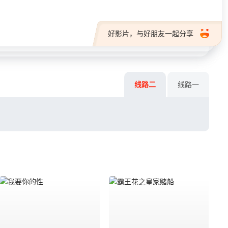
好影片，与好朋友一起分享
线路二
线路一