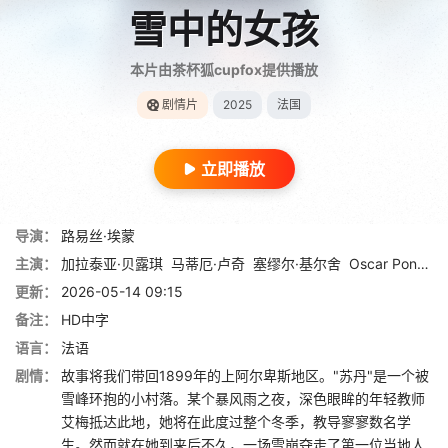
雪中的女孩
本片由茶杯狐cupfox提供播放
剧情片
2025
法国
立即播放
导演：
路易丝·埃蒙
主演：
加拉泰亚·贝露琪
马蒂厄·卢奇
塞缪尔·基尔舍
Oscar Pons
谢
更新：
2026-05-14 09:15
备注：
HD中字
语言：
法语
剧情：
故事将我们带回1899年的上阿尔卑斯地区。"苏丹"是一个被
雪峰环抱的小村落。某个暴风雨之夜，深色眼眸的年轻教师
艾梅抵达此地，她将在此度过整个冬季，教导寥寥数名学
生。然而就在她到来后不久，一场雪崩夺走了第一位当地人