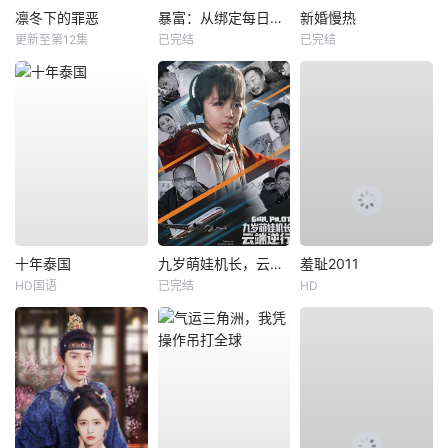
凛冬下的罪恶
暴富：从绑定每日消费系统开始
新婚慢热
更新至第12集
已完结
已完结
十年泰国
九岁萌娃机长，云端逆行
羞耻2011
HD国语
已完结
HD