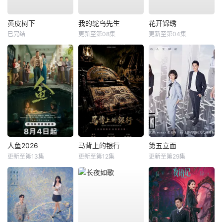
黄皮树下
我的鸵鸟先生
花开锦绣
已完结
更新至第08集
更新至第04集
人鱼2026
马背上的银行
第五立面
更新至第13集
更新至第12集
更新至第29集