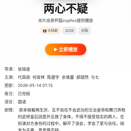
两心不疑
本片由茶杯狐cupfox提供播放
大陆剧
2026
大陆
立即播放
导演：
张铭座
主演：
代高政
何宣林
陈建宇
余逸蕾
郝熠然
与七
更新：
2026-05-14 01:15
备注：
已完结
语言：
国语
剧情：
原本相看两生厌、互不信任不会武功的文治皇帝和舞刀弄枪
的武将皇后因意外互换了身体，不得不接受现实的两人，在
扮演对方身份的过程中，解开了误会，学会了爱与信任。结
发为夫妻，恩爱两不疑。