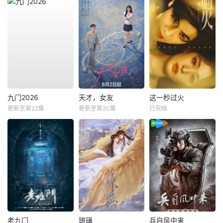
九门2026
天才，女友
这一秒过火
更新至第22集
更新至第20集
已完结
老九门
琉璃
兵自风中来