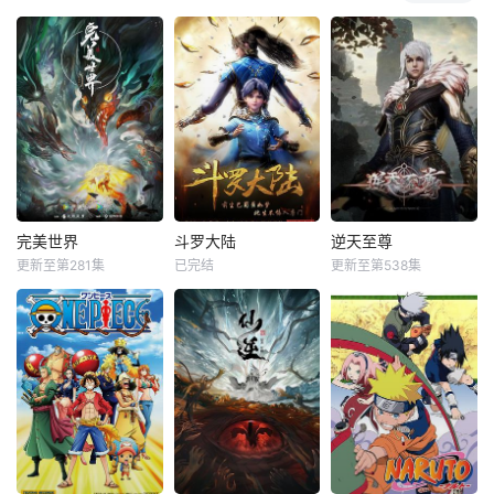
完美世界
斗罗大陆
逆天至尊
更新至第281集
已完结
更新至第538集