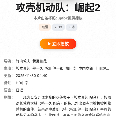
攻壳机动队：崛起2
本片由茶杯狐cupfox提供播放
动漫
2013
日本
立即播放
导演：
竹内敦志
黄濑和哉
主演：
坂本真绫
塾一久
松田健一郎
檀臣幸
中国卓郎
上田燿司
中
更新：
2025-11-30 04:40
备注：
HD中字
语言：
日语
剧情：
现为公安九课少校的草薙素子（坂本真绫 配音），按照
课长荒卷大辅（塾一久 配音）的指示外出调查运输机被神秘
并机的事件。结果途中遭到巴特（松田健一郎 配音）率领的
武装分子的袭击。与此同时，遍布全国的交通管制系统也意