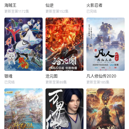
海贼王
仙逆
火影忍者
更新至第1172集
更新至第152集
已完结
银魂
沧元图
凡人修仙传2020
已完结
更新至第89集
更新至第185集