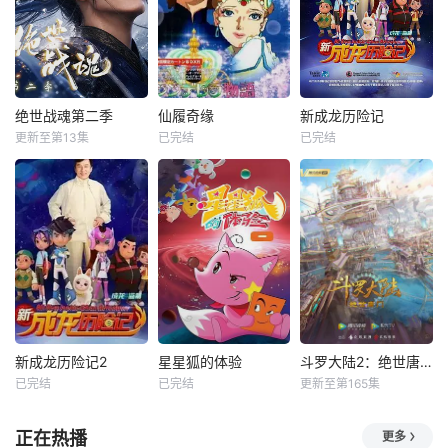
绝世战魂第二季
仙履奇缘
新成龙历险记
更新至第13集
已完结
已完结
新成龙历险记2
星星狐的体验
斗罗大陆2：绝世唐门
已完结
已完结
更新至第165集
正在热播
更多