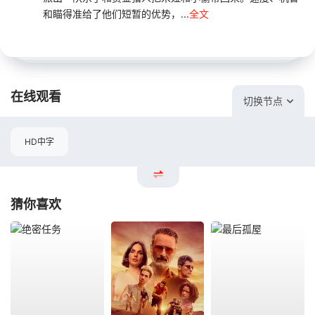
和瞄得准给了他们短暂的优势，...
全文
在线观看
切换节点
HD中字
猜你喜欢