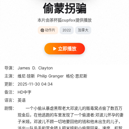
偷蒙拐骗
本片由茶杯狐cupfox提供播放
动作片
2022
加拿大
立即播放
导演：
James
D.
Clayton
主演：
维尼·琼斯
Philip Granger
格伦·恩尼斯
更新：
2025-11-30 04:34
备注：
HD中字
语言：
英语
剧情：
一个小偷从暴虐黑帮老大邓波儿的贩毒窝点偷了数百万
现金后，在他逃跑的车里发现了一个偷渡者:邓波儿怀孕的妻
子米娅。邓波儿不顾一切地要回他的钱和他未出生的儿子，
派出一队杀手和赏金猎人把米娅和小偷带回来。速度、机智