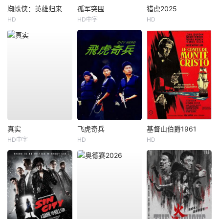
蜘蛛侠：英雄归来
孤军突围
猎虎2025
HD
HD中字
HD
真实
飞虎奇兵
基督山伯爵1961
HD中字
HD
HD